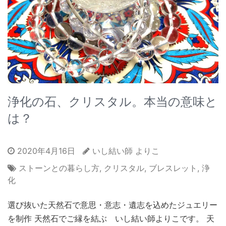
浄化の石、クリスタル。本当の意味と
は？
2020年4月16日
いし結い師 よりこ
ストーンとの暮らし方
,
クリスタル
,
ブレスレット
,
浄
化
選び抜いた天然石で意思・意志・遺志を込めたジュエリー
を制作 天然石でご縁を結ぶ いし結い師よりこです。 天