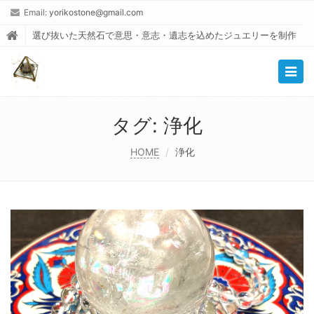
Email:
yorikostone@gmail.com
選び抜いた天然石で意思・意志・遺志を込めたジュエリーを制作
Togg
navig
タグ:
浄化
HOME
浄化