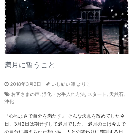
満月に誓うこと
2018年3月2日
いし結い師 よりこ
お客さまの声
,
浄化・お手入れ方法
,
スタート
,
天然石
,
浄化
『心地よさで自分を満たす』 そんな決意を改めてした今
日、3月2日は期せずして満月でした。 満月の日は今まで
の自分に与えられた想いや、人との関わりに感謝する日。