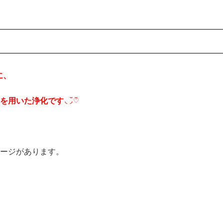
分に、
を用いた浄化です◟̆◞̆♡
セージがあります。