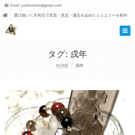
Email:
yorikostone@gmail.com
選び抜いた天然石で意思・意志・遺志を込めたジュエリーを制作
Togg
navig
タグ:
戌年
HOME
戌年