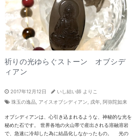
祈りの光ゆらぐストーン オブシデ
ィアン
2017年12月12日
いし結い師 よりこ
珠玉の逸品
,
アイスオブシディアン
,
戌年
,
阿弥陀如来
オブシディアンは、心引き込まれるような、神秘的な光を
秘めた石です。 世界各地の火山帯で産出される溶融溶岩
で、急速に冷却した為に結晶化しなかったもの。 光の