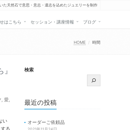
いた天然石で意思・意志・遺志を込めたジュエリーを制作
せはこちら
セッション・講座情報
ブログ
HOME
時間
ら』
検索
ツ
,
愛
,
最近の投稿
ない
オーダーご依頼品
えする、
2021年11月24日