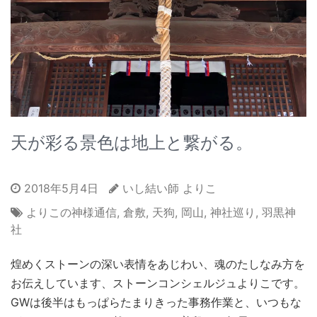
天が彩る景色は地上と繋がる。
2018年5月4日
いし結い師 よりこ
よりこの神様通信
,
倉敷
,
天狗
,
岡山
,
神社巡り
,
羽黒神
社
煌めくストーンの深い表情をあじわい、魂のたしなみ方を
お伝えしています、ストーンコンシェルジュよりこです。
GWは後半はもっぱらたまりきった事務作業と、いつもな