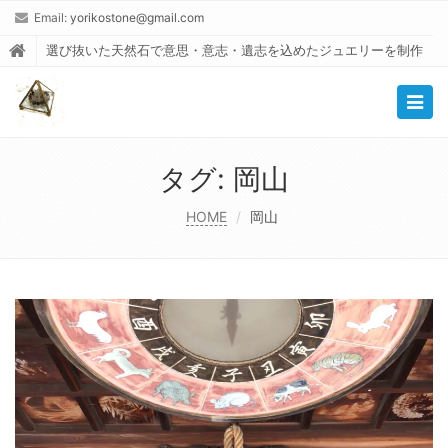
Email:
yorikostone@gmail.com
選び抜いた天然石で意思・意志・遺志を込めたジュエリーを制作
Togg
navig
タグ:
岡山
HOME
岡山