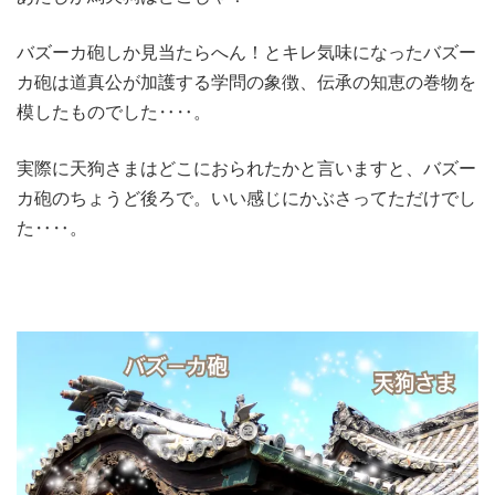
バズーカ砲しか見当たらへん！とキレ気味になったバズー
カ砲は道真公が加護する学問の象徴、伝承の知恵の巻物を
模したものでした‥‥。
実際に天狗さまはどこにおられたかと言いますと、バズー
カ砲のちょうど後ろで。いい感じにかぶさってただけでし
た‥‥。