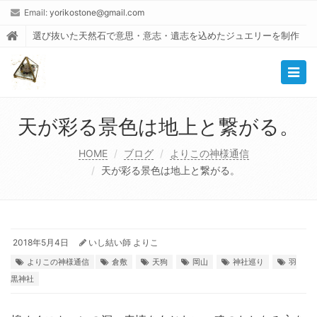
Email:
yorikostone@gmail.com
選び抜いた天然石で意思・意志・遺志を込めたジュエリーを制作
Togg
navig
天が彩る景色は地上と繋がる。
HOME
ブログ
よりこの神様通信
天が彩る景色は地上と繋がる。
2018年5月4日
いし結い師 よりこ
よりこの神様通信
倉敷
天狗
岡山
神社巡り
羽
黒神社