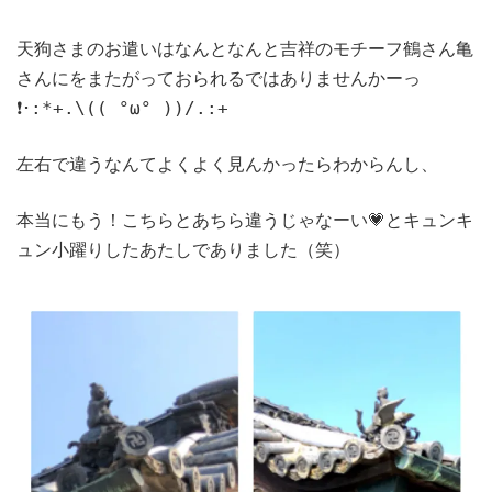
天狗さまのお遣いはなんとなんと吉祥のモチーフ鶴さん亀
さんにをまたがっておられるではありませんかーっ
❗･:*+.\(( °ω° ))/.:+
左右で違うなんてよくよく見んかったらわからんし、
本当にもう！こちらとあちら違うじゃなーい💗とキュンキ
ュン小躍りしたあたしでありました
（笑）