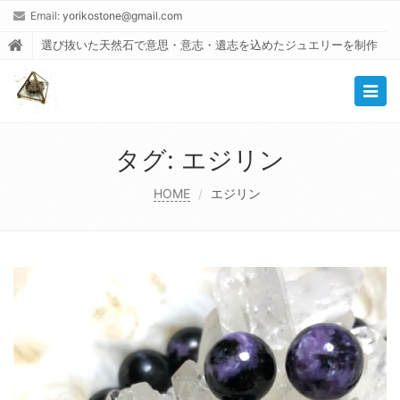
Email:
yorikostone@gmail.com
選び抜いた天然石で意思・意志・遺志を込めたジュエリーを制作
Togg
navig
タグ:
エジリン
HOME
エジリン