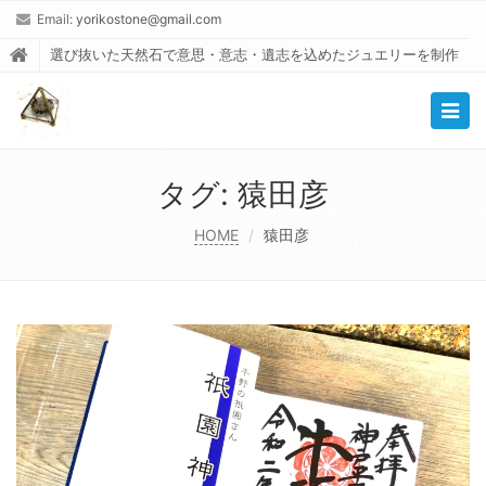
Email:
yorikostone@gmail.com
選び抜いた天然石で意思・意志・遺志を込めたジュエリーを制作
Togg
navig
タグ:
猿田彦
HOME
猿田彦