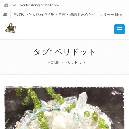
Email:
yorikostone@gmail.com
選び抜いた天然石で意思・意志・遺志を込めたジュエリーを制作
Togg
navig
タグ:
ペリドット
HOME
ペリドット