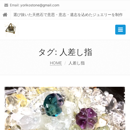
Email:
yorikostone@gmail.com
選び抜いた天然石で意思・意志・遺志を込めたジュエリーを制作
Togg
navig
タグ:
人差し指
HOME
人差し指