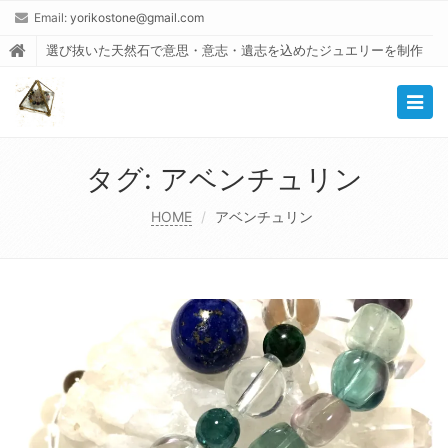
Email:
yorikostone@gmail.com
選び抜いた天然石で意思・意志・遺志を込めたジュエリーを制作
Togg
navig
タグ:
アベンチュリン
HOME
アベンチュリン