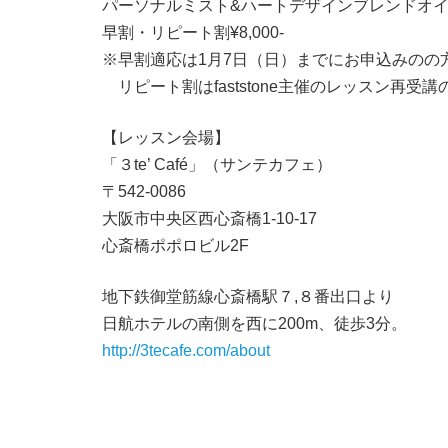
パーソナルミスト&ハートデザインブレンドオイル¥1
早割・リピート割¥8,000-
※早割適応は1月7日（日）までにお申込みの
リピート割はfaststone主催のレッスン再受講
【レッスン会場】
「３te’ Café」（サンテカフェ）
〒542-0086
大阪市中央区西心斎橋1-10-17
心斎橋ポポロビル2F
地下鉄御堂筋線心斎橋駅７,８番出口より
日航ホテルの南側を西に200m、徒歩3分。
http://3tecafe.com/about