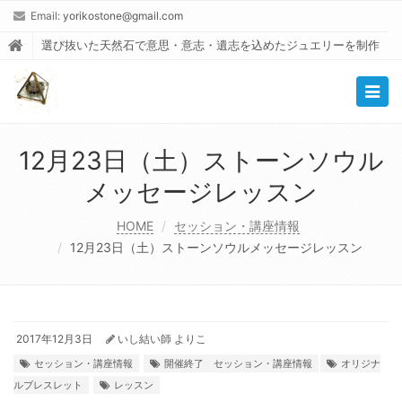
Email:
yorikostone@gmail.com
選び抜いた天然石で意思・意志・遺志を込めたジュエリーを制作
Togg
navig
12月23日（土）ストーンソウル
メッセージレッスン
HOME
セッション・講座情報
12月23日（土）ストーンソウルメッセージレッスン
2017年12月3日
いし結い師 よりこ
セッション・講座情報
開催終了 セッション・講座情報
オリジナ
ルブレスレット
レッスン