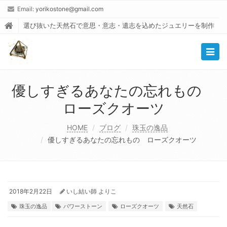
Email:
yorikostone@gmail.com
選び抜いた天然石で意思・意志・遺志を込めたジュエリーを制作
Togg
navig
優しすぎるあなたの忘れもの
ローズクオーツ
HOME
ブログ
珠玉の逸品
優しすぎるあなたの忘れもの ローズクオーツ
2018年2月22日
いし結い師 よりこ
珠玉の逸品
パワーストーン
ローズクオーツ
天然石