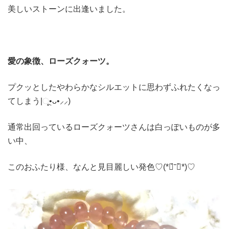
美しいストーンに出逢いました。
愛の象徴、ローズクォーツ。
プクッとしたやわらかなシルエットに思わずふれたくなっ
てしまう|ૂ•ᴗ•⸝⸝)
通常出回っているローズクォーツさんは白っぽいものが多
い中、
このおふたり様、なんと見目麗しい発色♡(*ฅ́˘ฅ̀*)♡