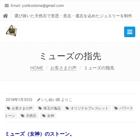
Email:
yorikostone@gmail.com
選び抜いた天然石で意思・意志・遺志を込めたジュエリーを制作
Togg
navig
ミューズの指先
HOME
お客さまの声
ミューズの指先
2018年1月30日
いし結い師 よりこ
お客さまの声
珠玉の逸品
オリジナルブレスレット
パワース
トーン
天然石
女神
ミューズ（女神）のストーン。