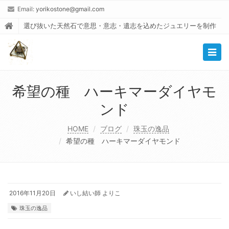
Email:
yorikostone@gmail.com
選び抜いた天然石で意思・意志・遺志を込めたジュエリーを制作
Togg
navig
希望の種 ハーキマーダイヤモ
ンド
HOME
ブログ
珠玉の逸品
希望の種 ハーキマーダイヤモンド
2016年11月20日
いし結い師 よりこ
珠玉の逸品