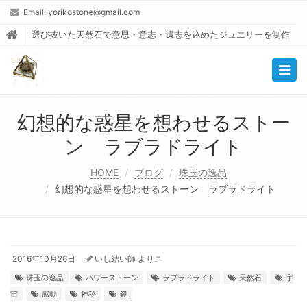
Email:
yorikostone@gmail.com
選び抜いた天然石で意思・意志・遺志を込めたジュエリーを制作
Togg
navig
幻想的な惑星を想わせるストー
ン ラブラドライト
HOME
ブログ
珠玉の逸品
幻想的な惑星を想わせるストーン ラブラドライト
2016年10月26日
いし結い師 よりこ
珠玉の逸品
パワーストーン
ラブラドライト
天然石
宇
宙
感動
神秘
鏡